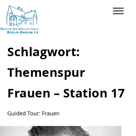
Skip
to
content
Martin-
Schlagwort:
Niemöller-
Haus
Themenspur
Berlin-
Dahlem
Frauen – Station 17
e.V.
Guided Tour: Frauen