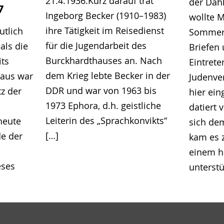
21.4.1936.Kurz darauf trat
der Dah
7
Ingeborg Becker (1910–1983)
wollte M
ihre Tätigkeit im Reisedienst
utlich
Sommer 
für die Jugendarbeit des
als die
Briefen
Burckhardthauses an. Nach
its
Eintrete
dem Krieg lebte Becker in der
Haus war
Judenve
DDR und war von 1963 bis
tz der
hier ei
1973 Ephora, d.h. geistliche
datiert 
Leiterin des „Sprachkonvikts“
heute
sich de
[…]
e der
kam es 
einem he
eses
unterstü