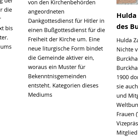
g der
von den Kirchenbehörden
r die
angeordneten
Hulda
r
Dankgottesdienst für Hitler in
des B
t bis
einen Bußgottesdienst für die
ter.
Freiheit der Kirche um. Eine
Hulda Za
diums
neue liturgische Form bindet
Nichte 
die Gemeinde aktiver ein,
Burckha
woraus ein Muster für
Burckha
Bekenntnisgemeinden
1900 dor
entsteht. Kategorien dieses
sie auc
Mediums
und Mit
Weltbund
Frauen 
Vizepräs
Mitglie