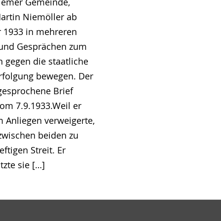
lemer Gemeinde,
artin Niemöller ab
1933 in mehreren
 und Gesprächen zum
n gegen die staatliche
rfolgung bewegen. Der
ngesprochene Brief
vom 7.9.1933.Weil er
m Anliegen verweigerte,
zwischen beiden zu
ftigen Streit. Er
tzte sie […]