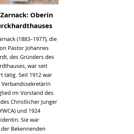
 Zarnack: Oberin
urckhardthauses
rnack (1883–1977), die
von Pastor Johannes
rdt, des Gründers des
rdthauses, war seit
t tätig. Seit 1912 war
h Verbandssekretärin
glied im Vorstand des
es Christlicher Junger
(YWCA) und 1924
identin. Sie war
d der Bekennenden