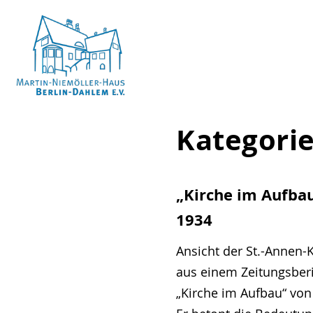
Skip
to
content
Martin-
Kategori
Niemöller-
Haus
Berlin-
„Kirche im Aufbau
Dahlem
1934
e.V.
Ansicht der St.-Annen-
aus einem Zeitungsber
„Kirche im Aufbau“ von