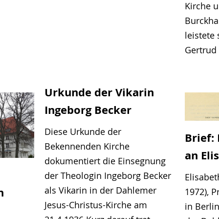
Kirche 
Burckha
leistet
Gertrud
Urkunde der Vikarin
Ingeborg Becker
Diese Urkunde der
Brief:
Bekennenden Kirche
an El
dokumentiert die Einsegnung
der Theologin Ingeborg Becker
Elisabe
als Vikarin in der Dahlemer
n
1972), P
Jesus-Christus-Kirche am
in Berli