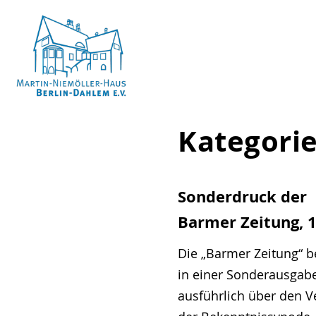
Skip
to
content
Martin-
Kategori
Niemöller-
Haus
Berlin-
Sonderdruck der
Dahlem
Barmer Zeitung, 
e.V.
Die „Barmer Zeitung“ b
in einer Sonderausgab
ausführlich über den V