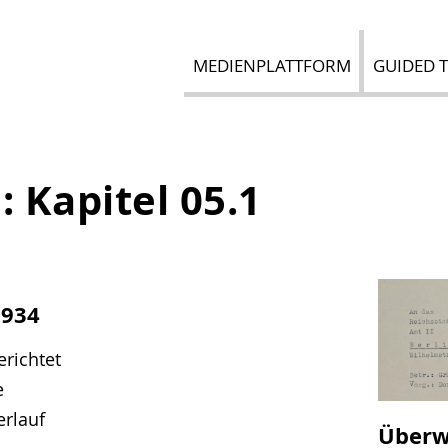
MEDIENPLATTFORM
GUIDED 
e:
Kapitel 05.1
1934
erichtet
e
erlauf
Überw