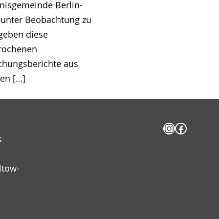
nisgemeinde Berlin-
unter Beobachtung zu
 geben diese
rochenen
hungsberichte aus
en […]
Instagram
Facebo
s
ltow-