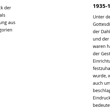
1935-
ck der
als
Unter d
gung aus
Gottesd
egorien
der Dah
und der 
waren h
der Ges
Einrich
festzuha
wurde, 
auch um
beschla
Eindruc
bedeutet