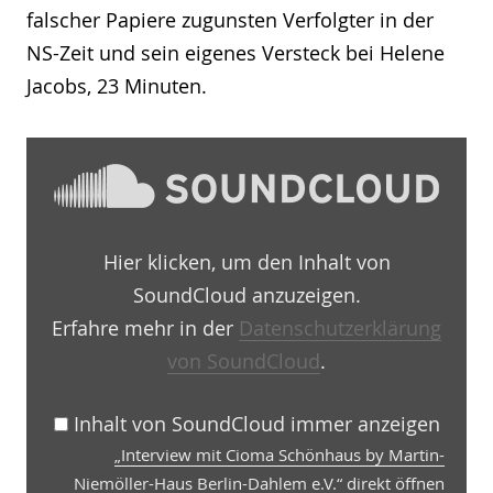
falscher Papiere zugunsten Verfolgter in der
NS-Zeit und sein eigenes Versteck bei Helene
Jacobs, 23 Minuten.
„Interview
mit
Cioma
Schönhaus
by
Martin-
Hier klicken, um den Inhalt von
Niemöller-
Haus
SoundCloud anzuzeigen.
Berlin-
Dahlem
Erfahre mehr in der
Datenschutzerklärung
e.V.“
von SoundCloud
.
von
SoundCloud
anzeigen
Inhalt von SoundCloud immer anzeigen
„Interview mit Cioma Schönhaus by Martin-
Niemöller-Haus Berlin-Dahlem e.V.“ direkt öffnen