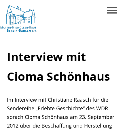
Skip
to
content
Martin-
Niemöller-
Interview mit
Haus
Berlin-
Cioma Schönhaus
Dahlem
e.V.
Im Interview mit Christiane Raasch für die
Sendereihe „Erlebte Geschichte“ des WDR
sprach Cioma Schönhaus am 23. September
2012 über die Beschaffung und Herstellung