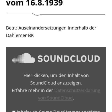
vom 16.8.1939
Betr.: Auseinandersetzungen innerhalb der
Dahlemer BK
„Überwachungsbericht
1939
–
08
–
16
Hier klicken, um den Inhalt von
by
Martin-
SoundCloud anzuzeigen.
Niemöller-
Haus
Erfahre mehr in der
Datenschutzerklärung
Berlin-
von SoundCloud
.
Dahlem
e.V.“
von