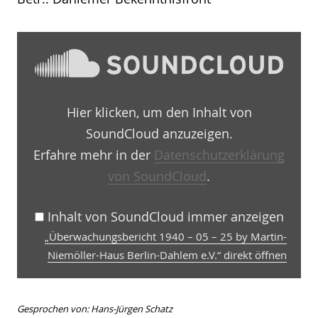
„Überwachungsbericht
1940
–
05
–
25
Hier klicken, um den Inhalt von
by
Martin-
SoundCloud anzuzeigen.
Niemöller-
Haus
Erfahre mehr in der
Datenschutzerklärung
Berlin-
von SoundCloud
.
Dahlem
e.V.“
von
SoundCloud
Inhalt von SoundCloud immer anzeigen
anzeigen
„Überwachungsbericht 1940 – 05 – 25 by Martin-
Niemöller-Haus Berlin-Dahlem e.V.“ direkt öffnen
Gesprochen von: Hans-Jürgen Schatz