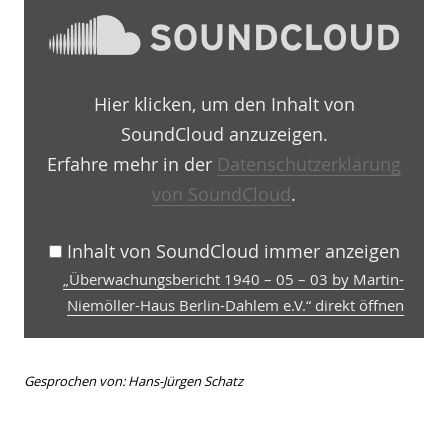
1940
–
05
–
03
Hier klicken, um den Inhalt von
by
Martin-
SoundCloud anzuzeigen.
Niemöller-
Haus
Erfahre mehr in der
Datenschutzerklärung
Berlin-
von SoundCloud
.
Dahlem
e.V.“
von
SoundCloud
Inhalt von SoundCloud immer anzeigen
anzeigen
„Überwachungsbericht 1940 – 05 – 03 by Martin-
Niemöller-Haus Berlin-Dahlem e.V.“ direkt öffnen
Gesprochen von: Hans-Jürgen Schatz