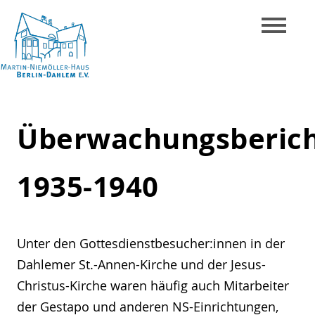
Skip
to
content
Martin-
Niemöller-
Überwachungsberic
Haus
Berlin-
1935-1940
Dahlem
e.V.
Unter den Gottesdienstbesucher:innen in der
Dahlemer St.-Annen-Kirche und der Jesus-
Christus-Kirche waren häufig auch Mitarbeiter
der Gestapo und anderen NS-Einrichtungen,