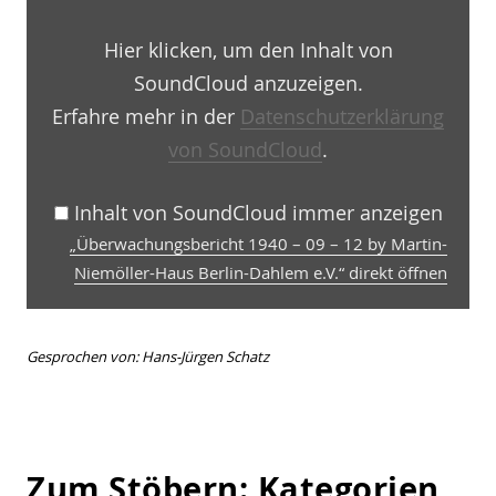
–
12
Hier klicken, um den Inhalt von
by
Martin-
SoundCloud anzuzeigen.
Niemöller-
Haus
Erfahre mehr in der
Datenschutzerklärung
Berlin-
von SoundCloud
.
Dahlem
e.V.“
von
SoundCloud
Inhalt von SoundCloud immer anzeigen
anzeigen
„Überwachungsbericht 1940 – 09 – 12 by Martin-
Niemöller-Haus Berlin-Dahlem e.V.“ direkt öffnen
Gesprochen von: Hans-Jürgen Schatz
Zum Stöbern: Kategorien