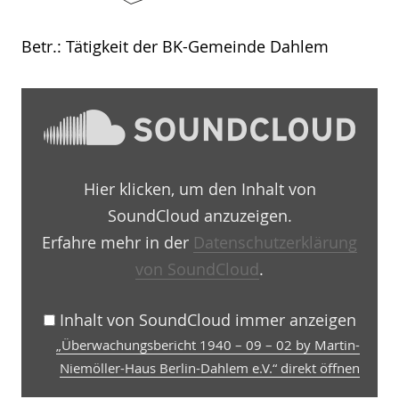
Betr.: Tätigkeit der BK-Gemeinde Dahlem
„Überwachungsbericht
1940
–
09
–
02
Hier klicken, um den Inhalt von
by
Martin-
SoundCloud anzuzeigen.
Niemöller-
Haus
Erfahre mehr in der
Datenschutzerklärung
Berlin-
von SoundCloud
.
Dahlem
e.V.“
von
SoundCloud
Inhalt von SoundCloud immer anzeigen
anzeigen
„Überwachungsbericht 1940 – 09 – 02 by Martin-
Niemöller-Haus Berlin-Dahlem e.V.“ direkt öffnen