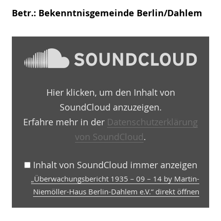
Betr.: Bekenntnisgemeinde Berlin/Dahlem
„Überwachungsbericht
1935
–
09
–
14
Hier klicken, um den Inhalt von
by
Martin-
SoundCloud anzuzeigen.
Niemöller-
Haus
Erfahre mehr in der
Datenschutzerklärung
Berlin-
von SoundCloud
.
Dahlem
e.V.“
von
SoundCloud
Inhalt von SoundCloud immer anzeigen
anzeigen
„Überwachungsbericht 1935 – 09 – 14 by Martin-
Niemöller-Haus Berlin-Dahlem e.V.“ direkt öffnen