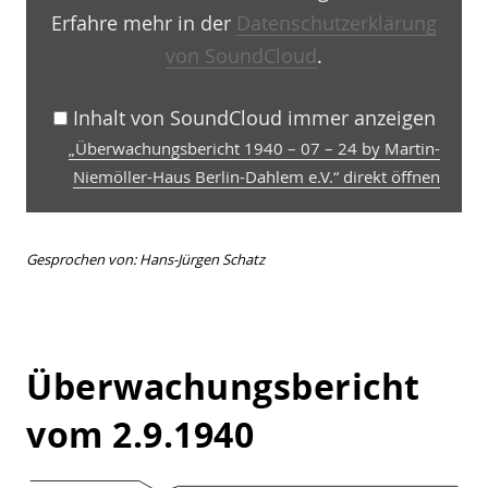
Niemöller-
Haus
Erfahre mehr in der
Datenschutzerklärung
Berlin-
von SoundCloud
.
Dahlem
e.V.“
von
SoundCloud
Inhalt von SoundCloud immer anzeigen
anzeigen
„Überwachungsbericht 1940 – 07 – 24 by Martin-
Niemöller-Haus Berlin-Dahlem e.V.“ direkt öffnen
Gesprochen von: Hans-Jürgen Schatz
Überwachungsbericht
vom 2.9.1940