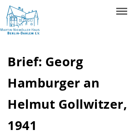
Skip
to
content
Martin-
Niemöller-
Brief: Georg
Haus
Berlin-
Hamburger an
Dahlem
e.V.
Helmut Gollwitzer,
1941