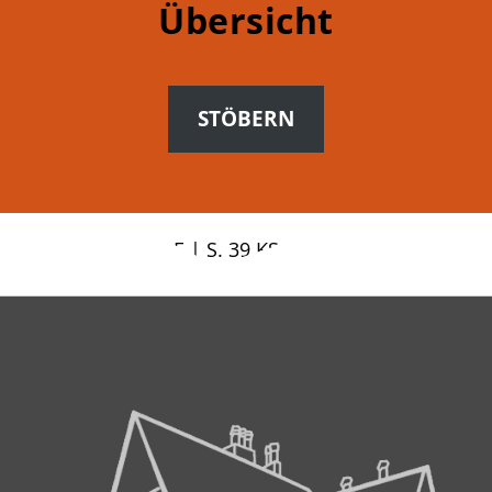
Übersicht
STÖBERN
ap. 6.1 | S. 48 DE | S. 39 KS