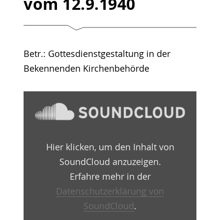
vom 12.9.1940
Betr.: Gottesdienstgestaltung in der
Bekennenden Kirchenbehörde
„Überwachungsbericht
1940
–
09
–
12
Hier klicken, um den Inhalt von
by
Martin-
SoundCloud anzuzeigen.
Niemöller-
Haus
Erfahre mehr in der
Berlin-
Datenschutzerklärung von
Dahlem
e.V.“
SoundCloud
.
von
SoundCloud