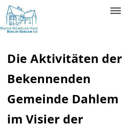
Skip
to
content
Martin-
Niemöller-
Die Aktivitäten der
Haus
Berlin-
Bekennenden
Dahlem
e.V.
Gemeinde Dahlem
im Visier der