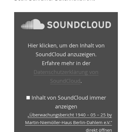
„Überwachungsbericht
1940
–
05
–
25
Hier klicken, um den Inhalt von
by
Martin-
SoundCloud anzuzeigen.
Niemöller-
Haus
Erfahre mehr in der
Berlin-
Datenschutzerklärung von
Dahlem
e.V.“
SoundCloud
.
von
SoundCloud
anzeigen
Inhalt von SoundCloud immer
anzeigen
„Überwachungsbericht 1940 – 05 – 25 by
Martin-Niemöller-Haus Berlin-Dahlem e.V.“
direkt öffnen