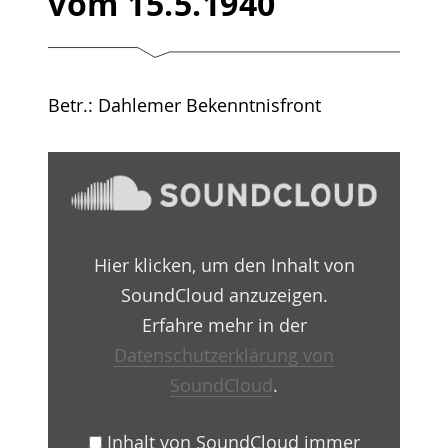
vom 15.5.1940
Betr.: Dahlemer Bekenntnisfront
„Überwachungsbericht
1940
–
05
–
15
Hier klicken, um den Inhalt von
by
Martin-
SoundCloud anzuzeigen.
Niemöller-
Haus
Erfahre mehr in der
Berlin-
Datenschutzerklärung von
Dahlem
e.V.“
SoundCloud
.
von
SoundCloud
anzeigen
Inhalt von SoundCloud immer