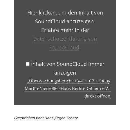
–
24
Hier klicken, um den Inhalt von
by
Martin-
SoundCloud anzuzeigen.
Niemöller-
Haus
Erfahre mehr in der
Berlin-
Datenschutzerklärung von
Dahlem
e.V.“
SoundCloud
.
von
SoundCloud
anzeigen
Inhalt von SoundCloud immer
anzeigen
„Überwachungsbericht 1940 – 07 – 24 by
Martin-Niemöller-Haus Berlin-Dahlem e.V.“
direkt öffnen
Gesprochen von: Hans-Jürgen Schatz