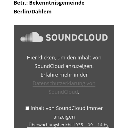
Betr.: Bekenntnisgemeinde
Berlin/Dahlem
„Überwachungsbericht
1935
–
09
–
14
Hier klicken, um den Inhalt von
by
Martin-
SoundCloud anzuzeigen.
Niemöller-
Haus
Erfahre mehr in der
Berlin-
Datenschutzerklärung von
Dahlem
e.V.“
SoundCloud
.
von
SoundCloud
anzeigen
Inhalt von SoundCloud immer
anzeigen
„Überwachungsbericht 1935 – 09 – 14 by