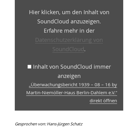
–
16
Hier klicken, um den Inhalt von
by
Martin-
SoundCloud anzuzeigen.
Niemöller-
Haus
Erfahre mehr in der
Berlin-
Datenschutzerklärung von
Dahlem
e.V.“
SoundCloud
.
von
SoundCloud
anzeigen
Inhalt von SoundCloud immer
anzeigen
„Überwachungsbericht 1939 – 08 – 16 by
Martin-Niemöller-Haus Berlin-Dahlem e.V.“
direkt öffnen
Gesprochen von: Hans-Jürgen Schatz