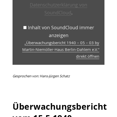
Berlin-
Datenschutzerklärung von
Dahlem
e.V.“
SoundCloud
.
von
SoundCloud
anzeigen
Inhalt von SoundCloud immer
anzeigen
„Überwachungsbericht 1940 – 05 – 03 by
Martin-Niemöller-Haus Berlin-Dahlem e.V.“
direkt öffnen
Gesprochen von: Hans-Jürgen Schatz
Überwachungsbericht