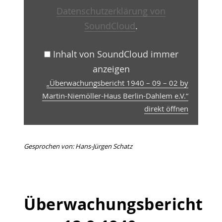
Berlin-
Datenschutzerklärung von
Dahlem
e.V.“
SoundCloud
.
von
SoundCloud
anzeigen
Inhalt von SoundCloud immer
anzeigen
„Überwachungsbericht 1940 – 09 – 02 by
Martin-Niemöller-Haus Berlin-Dahlem e.V.“
direkt öffnen
Gesprochen von: Hans-Jürgen Schatz
Überwachungsbericht