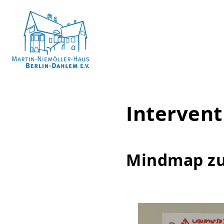
Skip
to
content
Martin-
Niemöller-
Intervent
Haus
Berlin-
Dahlem
Mindmap z
e.V.