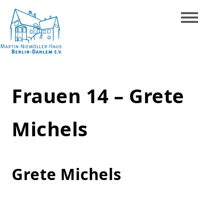
Skip
to
content
Martin-
Niemöller-
Frauen 14 – Grete
Haus
Berlin-
Michels
Dahlem
e.V.
Grete Michels