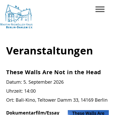
Skip
to
content
Martin-
Niemöller-
Veranstaltungen
Haus
Berlin-
Dahlem
These Walls Are Not in the Head
e.V.
Datum:
5. September 2026
Uhrzeit:
14:00
Ort:
Bali-Kino, Teltower Damm 33, 14169 Berlin
Dokumentarfilm/Essay