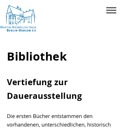
Skip
to
content
Martin-
Niemöller-
Bibliothek
Haus
Berlin-
Dahlem
Vertiefung zur
e.V.
Dauerausstellung
Die ersten Bücher entstammen den
vorhandenen, unterschiedlichen, historisch