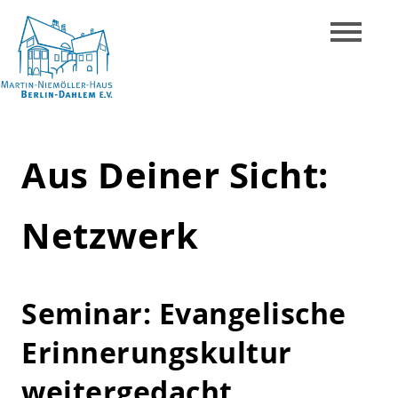
Skip
to
content
Martin-
Niemöller-
Aus Deiner Sicht:
Haus
Berlin-
Netzwerk
Dahlem
e.V.
Seminar: Evangelische
Erinnerungskultur
weitergedacht