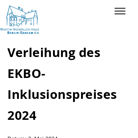
Skip
to
content
Martin-
Verleihung des
Niemöller-
Haus
EKBO-
Berlin-
Dahlem
Inklusionspreises
e.V.
2024