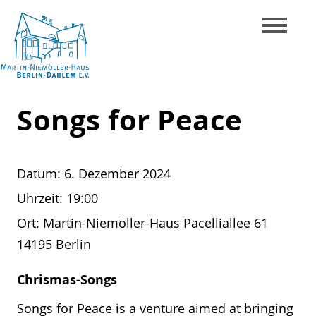
Skip
to
content
Martin-
Songs for Peace
Niemöller-
Haus
Berlin-
Datum:
6. Dezember 2024
Dahlem
Uhrzeit:
19:00
e.V.
Ort:
Martin-Niemöller-Haus Pacelliallee 61
14195 Berlin
Chrismas-Songs
Songs for Peace is a venture aimed at bringing