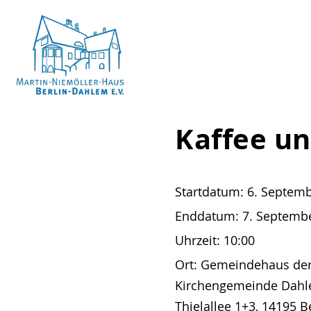
Skip
to
content
Martin-
Kaffee u
Niemöller-
Haus
Berlin-
Startdatum:
6. Septem
Dahlem
Enddatum:
7. Septemb
e.V.
Uhrzeit:
10:00
Ort:
Gemeindehaus der
Kirchengemeinde Dahl
Thielallee 1+3, 14195 B