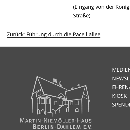
(Eingang von der König
Straße)
Zurück:
Führung durch die Pacelliallee
Beitragsnavigation
MEDIE
NEWSL
EHREN
KIOSK
SPEND