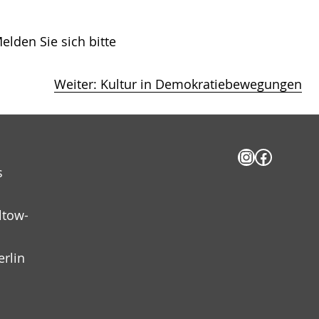
den Sie sich bitte
Weiter:
Kultur in Demokratiebewegungen
Instagram
Facebo
s
ltow-
erlin