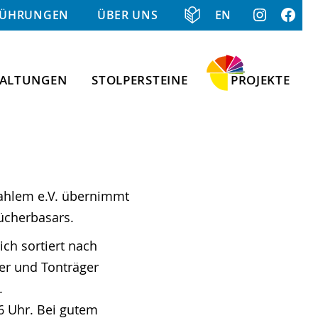
INFORMATIONEN IN KLARER SPRACHE
FÜHRUNGEN
ÜBER UNS
EN
TALTUNGEN
STOLPERSTEINE
PROJEKTE
Dahlem e.V. übernimmt
ücherbasars.
ich sortiert nach
er und Tonträger
.
6 Uhr. Bei gutem