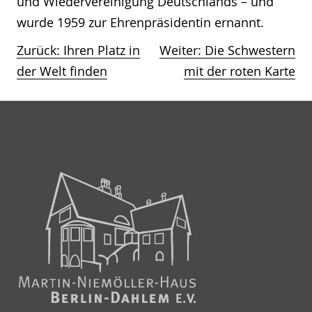
und Wiedervereinigung Deutschlands – und
wurde 1959 zur Ehrenpräsidentin ernannt.
Zurück:
Ihren Platz in
Weiter:
Die Schwestern
Beitragsnavigation
der Welt finden
mit der roten Karte