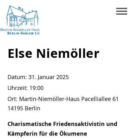
Skip
to
content
Martin-
Else Niemöller
Niemöller-
Haus
Berlin-
Datum:
31. Januar 2025
Dahlem
Uhrzeit:
19:00
e.V.
Ort:
Martin-Niemöller-Haus Pacelliallee 61
14195 Berlin
Charismatische Friedensaktivistin und
Kämpferin für die Ökumene