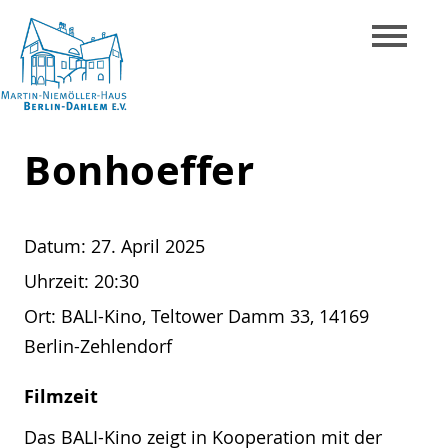
Skip
to
content
Martin-
Bonhoeffer
Niemöller-
Haus
Berlin-
Datum:
27. April 2025
Dahlem
Uhrzeit:
20:30
e.V.
Ort:
BALI-Kino, Teltower Damm 33, 14169
Berlin-Zehlendorf
Filmzeit
Das BALI-Kino zeigt in Kooperation mit der