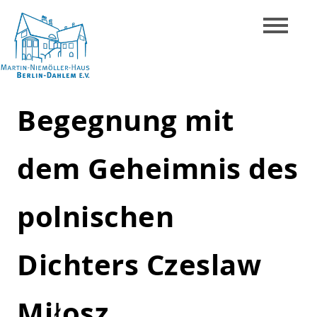
Skip
to
content
Martin-
Begegnung mit
Niemöller-
Haus
dem Geheimnis des
Berlin-
Dahlem
polnischen
e.V.
Dichters Czeslaw
Miłosz